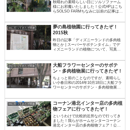
秋晴れの素晴らしい日にソルソファーム
様にお邪魔いたしました！公式HPはこち
らSOLSO FARMちなみに以前の記事はこ
ちら WELCOME!オシャレ植物空間にお
馴染みの上から吊られたガラスシリー
ズ。名称不明。かっこいいですなぁ。ホ
夢の島植物園に行ってきたぞ！
○○に行ってきたぞ関連
ヤ・リネア...
2015秋
昨日の記事「ディズニーランドの多肉植
物とか | スーパーサボテンタイム」でデ
ィズニーランドの植物について、写真を
載せましたが、こんかいはディズニーラ
ンドからおおよそ数キロのところにある
「夢の島熱帯植物園」です！公式ページ
大船フラワーセンターのサボテ
○○に行ってきたぞ関連
はこちら【東京都】夢...
ン・多肉植物展に行ってきたぞ！
ちょっと前のことなのですが、素晴らし
い小春日和の2014年10月18日に大船フラ
ワーセンターのサボテン・多肉植物展に
行ってきました！大船駅から、どでかい
大船観音方面に徒歩20分ぐらいでしょう
か。結構遠いです。というか遠いです。
コーナン港北インター店の多肉植
○○に行ってきたぞ関連
入場料は大人3...
物フェアに行ってきたぞ！
というわけで比較的近所なので行ってき
ました！我らがホームセンターコーナン
港北インター店の多肉植物フェア！公式
ホームページによれば以下のとおりで