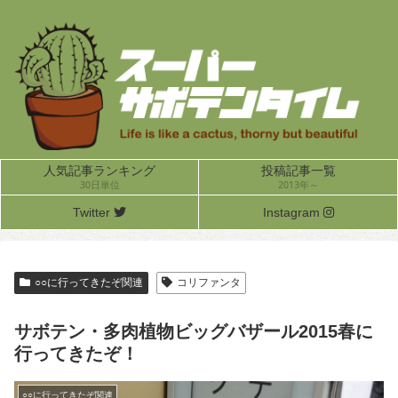
人気記事ランキング
投稿記事一覧
30日単位
2013年～
Twitter
Instagram
○○に行ってきたぞ関連
コリファンタ
サボテン・多肉植物ビッグバザール2015春に
行ってきたぞ！
○○に行ってきたぞ関連