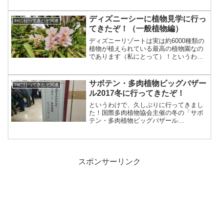
す！実施期間:10月7日(土)～10月9日(月)
時間:10:00～17:00場所:港北インター店
ディズニーシーに植物見学に行っ
○○に行ってきたぞ関連
園...
てきたぞ！（一般植物編）
ディズニーリゾートは実は約6000種類の
植物が植えられている最高の植物園なの
であります（私にとって）！というわけ
でかつての記事はこちら参考：花と緑の
散策｜Enjoy!東京ディズニーリゾートこ
ちらの本を片手に出発です！（本記事で
サボテン・多肉植物ビッグバザー
○○に行ってきたぞ関連
は本当にほんの...
ル2017冬に行ってきたぞ！
というわけで、久しぶりに行ってきまし
た！国際多肉植物協会主催の冬の「サボ
テン・多肉植物ビッグバザール
（CACTUS AND SUCCULENT BIG
BAZAAR IN TOKYO （AUTUMN）
）」！11月12日（日）午前9時00分...
スポンサーリンク