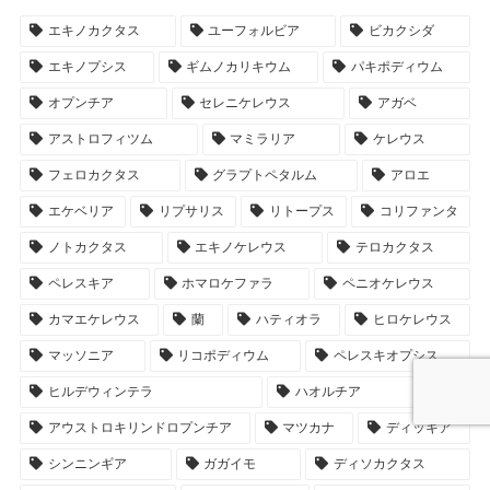
エキノカクタス
ユーフォルビア
ビカクシダ
エキノプシス
ギムノカリキウム
パキポディウム
オプンチア
セレニケレウス
アガベ
アストロフィツム
マミラリア
ケレウス
フェロカクタス
グラプトペタルム
アロエ
エケベリア
リプサリス
リトープス
コリファンタ
ノトカクタス
エキノケレウス
テロカクタス
ペレスキア
ホマロケファラ
ペニオケレウス
カマエケレウス
蘭
ハティオラ
ヒロケレウス
マッソニア
リコポディウム
ペレスキオプシス
ヒルデウィンテラ
ハオルチア
アウストロキリンドロプンチア
マツカナ
ディッキア
シンニンギア
ガガイモ
ディソカクタス