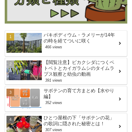
パキポディウム・ラメリーが14年
の時を経てついに咲く
466 views
【閲覧注意】ビカクシダにつくベ
トベトとカイガラムシのタイムラ
プス観察と幼虫の動画
391 views
サボテンの育て方まとめ【水やり
編】
352 views
ひとつ屋根の下「サボテンの花」
の歌詞に隠された秘密とは！
307 views