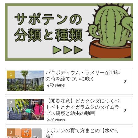
パキポディウム・ラメリーが14年
の時を経てついに咲く
470 views
【閲覧注意】ビカクシダにつくベ
トベトとカイガラムシのタイムラ
プス観察と幼虫の動画
397 views
サボテンの育て方まとめ【水やり
編】