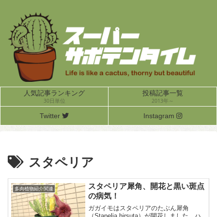
人気記事ランキング
投稿記事一覧
30日単位
2013年～
Twitter
Instagram
スタペリア
スタペリア犀角、開花と黒い斑点
多肉植物紹介関連
の病気！
ガガイモはスタペリアのたぶん犀角
（Stapelia hirsuta）が開花しました。ハ