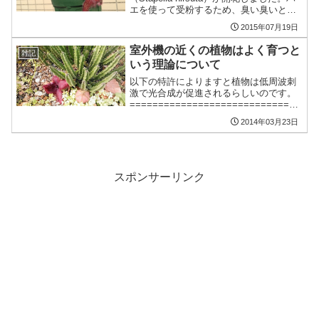
エを使って受粉するため、臭い臭いと言
われるガガイモの花ですが、これはそこ
2015年07月19日
まで臭くはない気がします（いや臭いん
ですけど、期待を超えてくる感じではな
室外機の近くの植物はよく育つと
雑記
いといいま...
いう理論について
以下の特許によりますと植物は低周波刺
激で光合成が促進されるらしいのです。
==============================
===========明細書 : 低周波刺激によ
2014年03月23日
る光合成促進方法発行国 日本国特許庁
(JP)公報種別 特許公...
スポンサーリンク