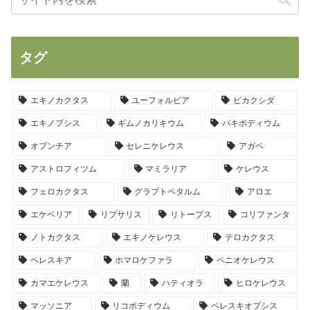
タグ
エキノカクタス
ユーフォルビア
ビカクシダ
エキノプシス
ギムノカリキウム
パキポディウム
オプンチア
セレニケレウス
アガベ
アストロフィツム
マミラリア
ケレウス
フェロカクタス
グラプトペタルム
アロエ
エケベリア
リプサリス
リトープス
コリファンタ
ノトカクタス
エキノケレウス
テロカクタス
ペレスキア
ホマロケファラ
ペニオケレウス
カマエケレウス
蘭
ハティオラ
ヒロケレウス
マッソニア
リコポディウム
ペレスキオプシス