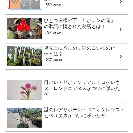
382 views
ひとつ屋根の下「サボテンの花」
の歌詞に隠された秘密とは！
317 views
培養土にうごめく謎の白い虫の正
体とは？
267 views
謎のレアサボテン：アルトロケレウ
ス・ロンドニアヌスがついに咲いた
ぞ！
謎のレアサボテン：ペニオケレウス・
ビペリヌスがついに咲いたぞ！