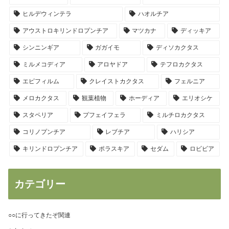
ヒルデウィンテラ
ハオルチア
アウストロキリンドロプンチア
マツカナ
ディッキア
シンニンギア
ガガイモ
ディソカクタス
ミルメコディア
アロヤドア
テフロカクタス
エピフィルム
クレイストカクタス
フェルニア
メロカクタス
観葉植物
ホーディア
エリオシケ
スタペリア
プフェイフェラ
ミルチロカクタス
コリノプンチア
レブチア
ハリシア
キリンドロプンチア
ポラスキア
セダム
ロビビア
カテゴリー
○○に行ってきたぞ関連