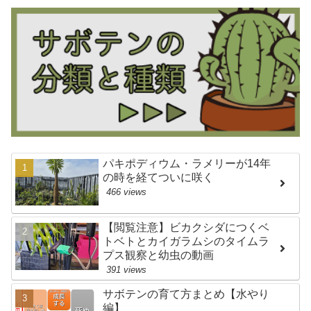
パキポディウム・ラメリーが14年
の時を経てついに咲く
466 views
【閲覧注意】ビカクシダにつくベ
トベトとカイガラムシのタイムラ
プス観察と幼虫の動画
391 views
サボテンの育て方まとめ【水やり
編】