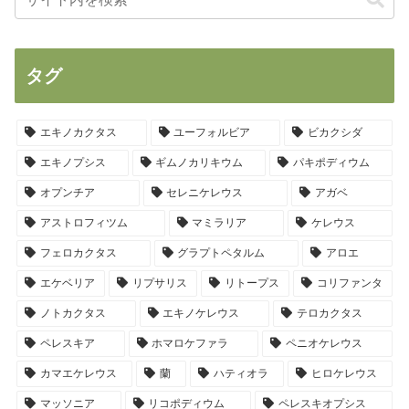
タグ
エキノカクタス
ユーフォルビア
ビカクシダ
エキノプシス
ギムノカリキウム
パキポディウム
オプンチア
セレニケレウス
アガベ
アストロフィツム
マミラリア
ケレウス
フェロカクタス
グラプトペタルム
アロエ
エケベリア
リプサリス
リトープス
コリファンタ
ノトカクタス
エキノケレウス
テロカクタス
ペレスキア
ホマロケファラ
ペニオケレウス
カマエケレウス
蘭
ハティオラ
ヒロケレウス
マッソニア
リコポディウム
ペレスキオプシス