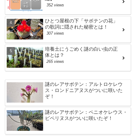
352 views
ひとつ屋根の下「サボテンの花」
の歌詞に隠された秘密とは！
307 views
培養土にうごめく謎の白い虫の正
体とは？
265 views
謎のレアサボテン：アルトロケレウ
ス・ロンドニアヌスがついに咲いた
ぞ！
謎のレアサボテン：ペニオケレウス・
ビペリヌスがついに咲いたぞ！