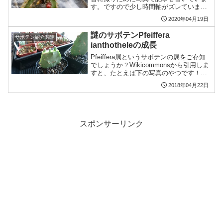
す。ですので少し時間軸がズレていま
す。というわけで前回の記事はこちら。
2020年04月19日
というわけで、謎のサボテンPfeiffera
ianthothele（たぶん読み方は、プフェイ
謎のサボテンPfeiffera
サボテン紹介関連
フェ...
ianthotheleの成長
Pfeiffera属というサボテンの属をご存知
でしょうか？Wikicommonsから引用しま
すと、たとえば下の写真のやつです！By
Frank Vincentz - Own work, CC BY-SA
2018年04月22日
3.0, Linkなんともまぁ人気が...
スポンサーリンク