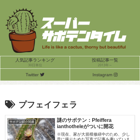
人気記事ランキング
投稿記事一覧
30日単位
2013年～
Twitter
Instagram
プフェイフェラ
謎のサボテン：Pfeiffera
サボテン紹介関連
ianthotheleがついに開花
※現在、家が大規模修繕中のため、少し
昔に撮りためた写真で記事を書いていま