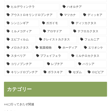
ヒルデウィンテラ
ハオルチア
アウストロキリンドロプンチア
マツカナ
ディッキア
シンニンギア
ガガイモ
ディソカクタス
ミルメコディア
アロヤドア
テフロカクタス
エピフィルム
クレイストカクタス
フェルニア
メロカクタス
観葉植物
ホーディア
エリオシケ
スタペリア
プフェイフェラ
ミルチロカクタス
コリノプンチア
レブチア
ハリシア
キリンドロプンチア
ポラスキア
セダム
ロビビア
カテゴリー
○○に行ってきたぞ関連