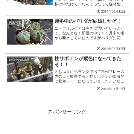
私の中だけで。なんてったって森林性紐
サボテンは花が大きいのがいいですね！
2014年08月11日
まだ見たことないですけどね！というわ
けで早速を苗を手に入れたので、鉢増し
越冬中のバリダが結婚したぞ！
実生関連
気味に植えました！赤玉土...
ユーフォルビアは寒さに弱いということ
で、なんとなく部屋の中で１１月中旬頃
から断水していたのですがバリダに花が
咲いていました。ちょうど２株で、ちょ
うど雄雌！ユーフォルビア/バリダお父さ
2014年02月17日
ん（右下）ユーフォルビア/バリダお母さ
んというわけで結婚で...
柱サボテンが紫色になってきた
栽培中の出来事
ぞ！！
久しぶりにベランダで出て自作フレーム
内のよく観察すると柱サボテンが部分的
に紫色（！）になっていました。どなた
さまか助けてくださいませ！というわけ
2014年01月27日
でベランダフレーム内のスーパーサボテ
ンタイムハシラーズの皆様方。 オクサカ
（ピタハヤ柱？）/近く...
スポンサーリンク