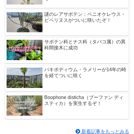
謎のレアサボテン：ペニオケレウス・
ビペリヌスがついに咲いたぞ！
サボテン科とナス科（タバコ属）の異
科間接木に成功
パキポディウム・ラメリーが14年の時
を経てついに咲く
Boophone disticha（ブーファン ディ
スティカ）を実生するぞ！
新着記事をもっとみる