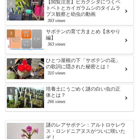
【閲覧注意】ビカクシダにつくベ
トベトとカイガラムシのタイムラ
プス観察と幼虫の動画
393 views
サボテンの育て方まとめ【水やり
編】
363 views
ひとつ屋根の下「サボテンの花」
の歌詞に隠された秘密とは！
310 views
培養土にうごめく謎の白い虫の正
体とは？
266 views
謎のレアサボテン：アルトロケレウ
ス・ロンドニアヌスがついに咲いた
ぞ！