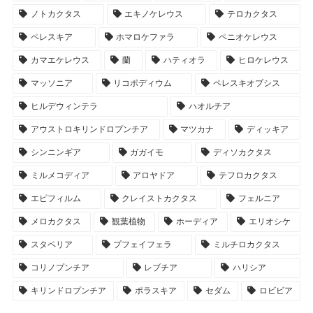
ノトカクタス
エキノケレウス
テロカクタス
ペレスキア
ホマロケファラ
ペニオケレウス
カマエケレウス
蘭
ハティオラ
ヒロケレウス
マッソニア
リコポディウム
ペレスキオプシス
ヒルデウィンテラ
ハオルチア
アウストロキリンドロプンチア
マツカナ
ディッキア
シンニンギア
ガガイモ
ディソカクタス
ミルメコディア
アロヤドア
テフロカクタス
エピフィルム
クレイストカクタス
フェルニア
メロカクタス
観葉植物
ホーディア
エリオシケ
スタペリア
プフェイフェラ
ミルチロカクタス
コリノプンチア
レブチア
ハリシア
キリンドロプンチア
ポラスキア
セダム
ロビビア