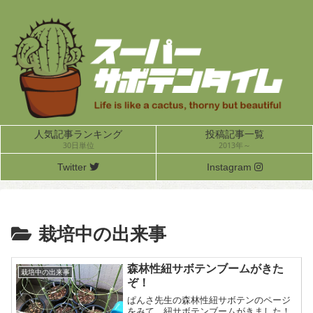
人気記事ランキング
投稿記事一覧
30日単位
2013年～
Twitter
Instagram
栽培中の出来事
森林性紐サボテンブームがきた
栽培中の出来事
ぞ！
ぱんさ先生の森林性紐サボテンのページ
をみて、紐サボテンブームがきました！