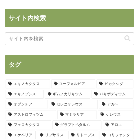
サイト内検索
タグ
エキノカクタス
ユーフォルビア
ビカクシダ
エキノプシス
ギムノカリキウム
パキポディウム
オプンチア
セレニケレウス
アガベ
アストロフィツム
マミラリア
ケレウス
フェロカクタス
グラプトペタルム
アロエ
エケベリア
リプサリス
リトープス
コリファンタ