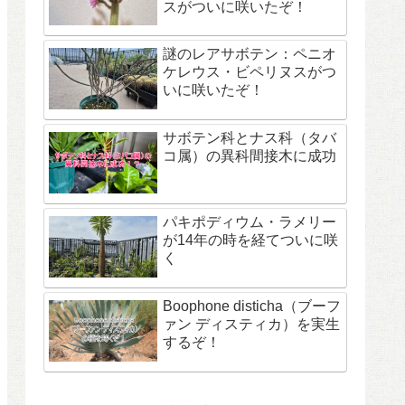
スがついに咲いたぞ！
謎のレアサボテン：ペニオ
ケレウス・ビペリヌスがつ
いに咲いたぞ！
サボテン科とナス科（タバ
コ属）の異科間接木に成功
パキポディウム・ラメリー
が14年の時を経てついに咲
く
Boophone disticha（ブーフ
ァン ディスティカ）を実生
するぞ！