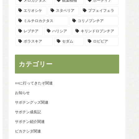
メロカクタス
観葉植物
ホーディア
エリオシケ
スタペリア
プフェイフェラ
ミルチロカクタス
コリノプンチア
レブチア
ハリシア
キリンドロプンチア
ポラスキア
セダム
ロビビア
カテゴリー
○○に行ってきたぞ関連
お知らせ
サボテングッズ関連
サボテン成長記
サボテン紹介関連
ビカクシダ関連