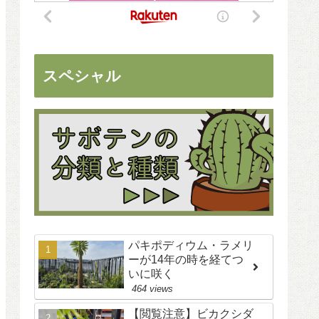
スペシャル
パキポディウム・ラメリ
ーが14年の時を経てつ
いに咲く
464 views
【閲覧注意】ビカクシダ