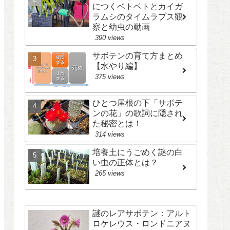
につくベトベトとカイガ
ラムシのタイムラプス観
察と幼虫の動画
390 views
サボテンの育て方まとめ
【水やり編】
375 views
ひとつ屋根の下「サボテ
ンの花」の歌詞に隠され
た秘密とは！
314 views
培養土にうごめく謎の白
い虫の正体とは？
265 views
謎のレアサボテン：アルト
ロケレウス・ロンドニアヌ