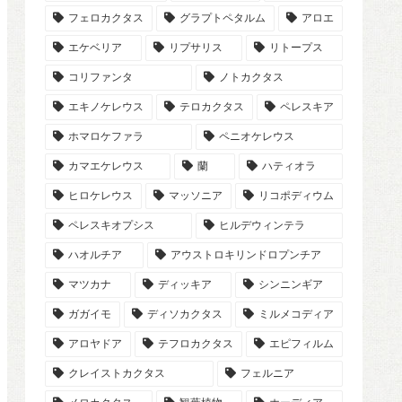
フェロカクタス
グラプトペタルム
アロエ
エケベリア
リプサリス
リトープス
コリファンタ
ノトカクタス
エキノケレウス
テロカクタス
ペレスキア
ホマロケファラ
ペニオケレウス
カマエケレウス
蘭
ハティオラ
ヒロケレウス
マッソニア
リコポディウム
ペレスキオプシス
ヒルデウィンテラ
ハオルチア
アウストロキリンドロプンチア
マツカナ
ディッキア
シンニンギア
ガガイモ
ディソカクタス
ミルメコディア
アロヤドア
テフロカクタス
エピフィルム
クレイストカクタス
フェルニア