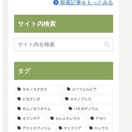
新着記事をもっとみる
サイト内検索
タグ
エキノカクタス
ユーフォルビア
ビカクシダ
エキノプシス
ギムノカリキウム
パキポディウム
オプンチア
セレニケレウス
アガベ
アストロフィツム
マミラリア
ケレウス