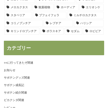
メロカクタス
観葉植物
ホーディア
エリオシケ
スタペリア
プフェイフェラ
ミルチロカクタス
コリノプンチア
レブチア
ハリシア
キリンドロプンチア
ポラスキア
セダム
ロビビア
カテゴリー
○○に行ってきたぞ関連
お知らせ
サボテングッズ関連
サボテン成長記
サボテン紹介関連
ビカクシダ関連
レビュー