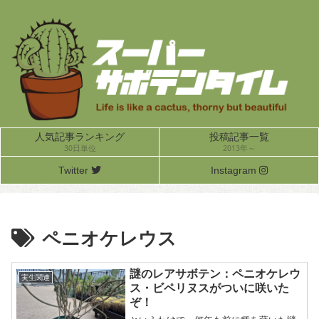
人気記事ランキング
投稿記事一覧
30日単位
2013年～
Twitter
Instagram
ペニオケレウス
謎のレアサボテン：ペニオケレウ
実生関連
ス・ビペリヌスがついに咲いた
ぞ！