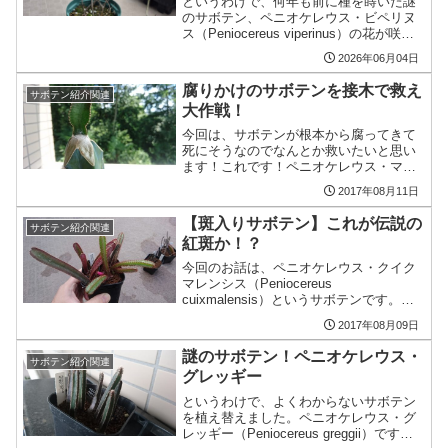
というわけで、何年も前に種を蒔いた謎
のサボテン、ペニオケレウス・ビペリヌ
ス（Peniocereus viperinus）の花が咲き
ました。ペニオケレウス・ビペリヌスと
2026年06月04日
いうのはこれです！↓こんな謎サボテン、
初めて見た！という方も多いのではな
腐りかけのサボテンを接木で救え
サボテン紹介関連
い...
大作戦！
今回は、サボテンが根本から腐ってきて
死にそうなのでなんとか救いたいと思い
ます！これです！ペニオケレウス・マク
ラツス（Peniocereus maculatus）。前回
2017年08月11日
の投稿と同じくなかなか流通の少ないレ
アサボテンのペニオケレウスです。実生
【斑入りサボテン】これが伝説の
サボテン紹介関連
1...
紅斑か！？
今回のお話は、ペニオケレウス・クイク
マレンシス（Peniocereus
cuixmalensis）というサボテンです。※
ラテン語でcuixmalensisがどう読むのか
2017年08月09日
難しいところですが、とりあえずクイク
マレンシスでいきます。2個目の「ク」...
謎のサボテン！ペニオケレウス・
サボテン紹介関連
グレッギー
というわけで、よくわからないサボテン
を植え替えました。ペニオケレウス・グ
レッギー（Peniocereus greggii）です。