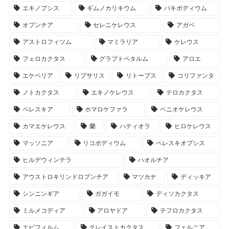
エキノプシス
ギムノカリキウム
パキポディウム
オプンチア
セレニケレウス
アガベ
アストロフィツム
マミラリア
ケレウス
フェロカクタス
グラプトペタルム
アロエ
エケベリア
リプサリス
リトープス
コリファンタ
ノトカクタス
エキノケレウス
テロカクタス
ペレスキア
ホマロケファラ
ペニオケレウス
カマエケレウス
蘭
ハティオラ
ヒロケレウス
マッソニア
リコポディウム
ペレスキオプシス
ヒルデウィンテラ
ハオルチア
アウストロキリンドロプンチア
マツカナ
ディッキア
シンニンギア
ガガイモ
ディソカクタス
ミルメコディア
アロヤドア
テフロカクタス
エピフィルム
クレイストカクタス
フェルニア