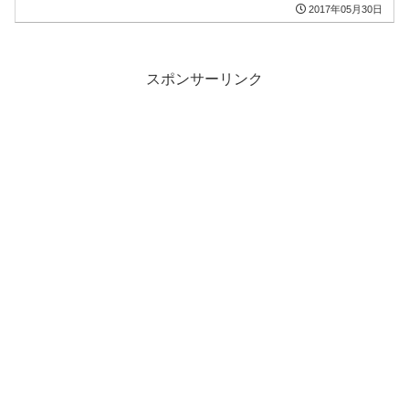
和名は大和魂、またの名をアリゾナの夜
2017年05月30日
の女王 ’Arizona Queen of the Night’。学
名の由来...
スポンサーリンク