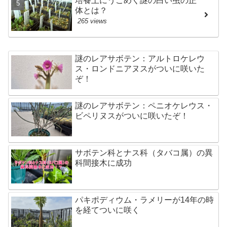
培養土にうごめく謎の白い虫の正
体とは？
265 views
謎のレアサボテン：アルトロケレウ
ス・ロンドニアヌスがついに咲いた
ぞ！
謎のレアサボテン：ペニオケレウス・
ビペリヌスがついに咲いたぞ！
サボテン科とナス科（タバコ属）の異
科間接木に成功
パキポディウム・ラメリーが14年の時
を経てついに咲く