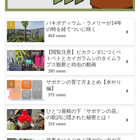
パキポディウム・ラメリーが14年
の時を経てついに咲く
464 views
【閲覧注意】ビカクシダにつくベ
トベトとカイガラムシのタイムラ
プス観察と幼虫の動画
390 views
サボテンの育て方まとめ【水やり
編】
375 views
ひとつ屋根の下「サボテンの花」
の歌詞に隠された秘密とは！
314 views