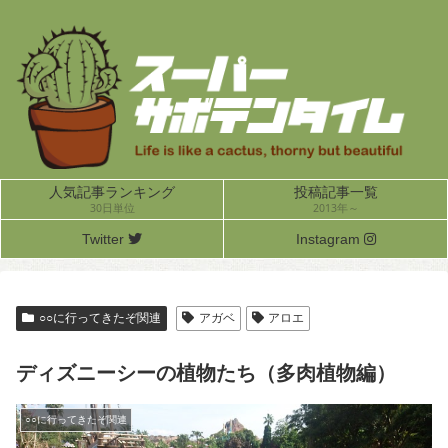
人気記事ランキング
投稿記事一覧
30日単位
2013年～
Twitter
Instagram
○○に行ってきたぞ関連
アガベ
アロエ
ディズニーシーの植物たち（多肉植物編）
○○に行ってきたぞ関連