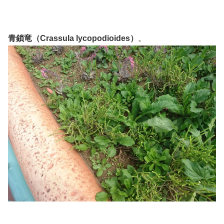
青鎖竜（Crassula lycopodioides）
。