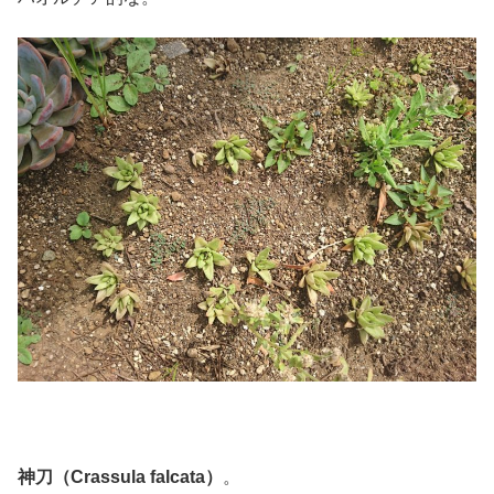
神刀（Crassula falcata）
。