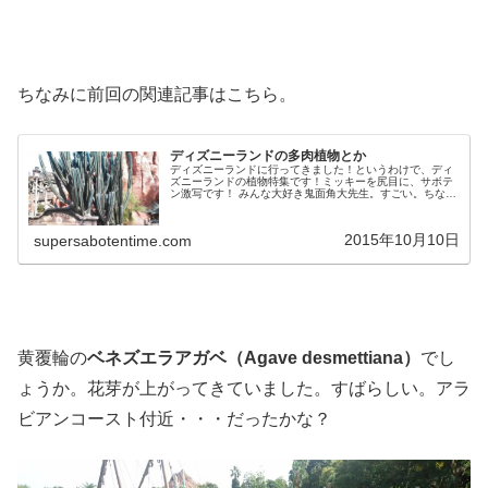
ちなみに前回の関連記事はこちら。
ディズニーランドの多肉植物とか
ディズニーランドに行ってきました！というわけで、ディ
ズニーランドの植物特集です！ミッキーを尻目に、サボテ
ン激写です！ みんな大好き鬼面角大先生。すごい。ちなみ
にビッグサンダーマウンテンは乗っていません！別角度か
ら。鬼面角のモンスト、岩石獅子...
2015年10月10日
supersabotentime.com
黄覆輪の
ベネズエラアガベ（Agave desmettiana）
でし
ょうか。花芽が上がってきていました。すばらしい。アラ
ビアンコースト付近・・・だったかな？