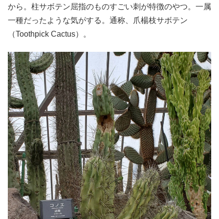
から。柱サボテン屈指のものすごい刺が特徴のやつ。一属
一種だったような気がする。通称、爪楊枝サボテン
（Toothpick Cactus）。