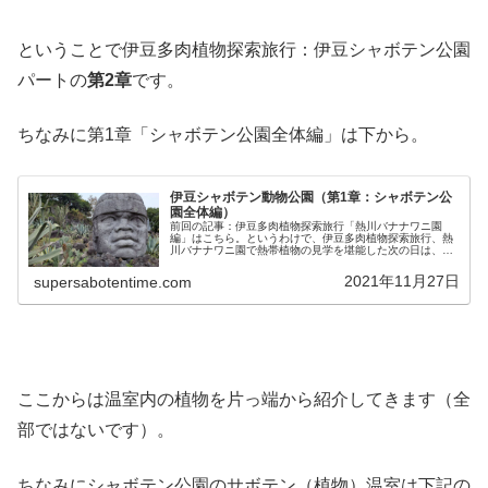
ということで伊豆多肉植物探索旅行：伊豆シャボテン公園
パートの
第2章
です。
ちなみに第1章「シャボテン公園全体編」は下から。
伊豆シャボテン動物公園（第1章：シャボテン公
園全体編）
前回の記事：伊豆多肉植物探索旅行「熱川バナナワニ園
編」はこちら。というわけで、伊豆多肉植物探索旅行、熱
川バナナワニ園で熱帯植物の見学を堪能した次の日は、念
願の伊豆シャボテン動物公園です！伊豆シャボテン動物公
園公式ページはこちら。「伊豆シャボ...
2021年11月27日
supersabotentime.com
ここからは温室内の植物を片っ端から紹介してきます（全
部ではないです）。
ちなみにシャボテン公園のサボテン（植物）温室は下記の