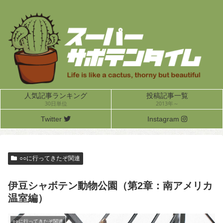
人気記事ランキング
投稿記事一覧
30日単位
2013年～
Twitter
Instagram
○○に行ってきたぞ関連
伊豆シャボテン動物公園（第2章：南アメリカ
温室編）
○○に行ってきたぞ関連