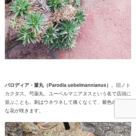
パロディア・菫丸（Parodia uebelmannianus）
。旧ノト
カクタス。芍薬丸、ユーベルマニアヌスという名で店頭に
並ぶことも。刺はウネウネして痛くなくて、紫色のきれい
な花が咲きます。