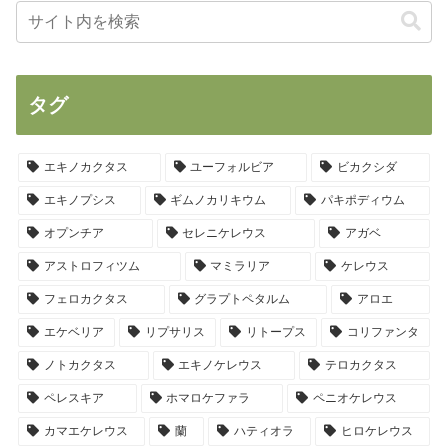
タグ
エキノカクタス
ユーフォルビア
ビカクシダ
エキノプシス
ギムノカリキウム
パキポディウム
オプンチア
セレニケレウス
アガベ
アストロフィツム
マミラリア
ケレウス
フェロカクタス
グラプトペタルム
アロエ
エケベリア
リプサリス
リトープス
コリファンタ
ノトカクタス
エキノケレウス
テロカクタス
ペレスキア
ホマロケファラ
ペニオケレウス
カマエケレウス
蘭
ハティオラ
ヒロケレウス