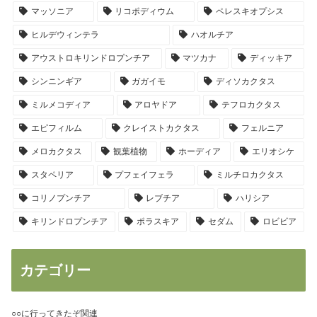
マッソニア
リコポディウム
ペレスキオプシス
ヒルデウィンテラ
ハオルチア
アウストロキリンドロプンチア
マツカナ
ディッキア
シンニンギア
ガガイモ
ディソカクタス
ミルメコディア
アロヤドア
テフロカクタス
エピフィルム
クレイストカクタス
フェルニア
メロカクタス
観葉植物
ホーディア
エリオシケ
スタペリア
プフェイフェラ
ミルチロカクタス
コリノプンチア
レブチア
ハリシア
キリンドロプンチア
ポラスキア
セダム
ロビビア
カテゴリー
○○に行ってきたぞ関連