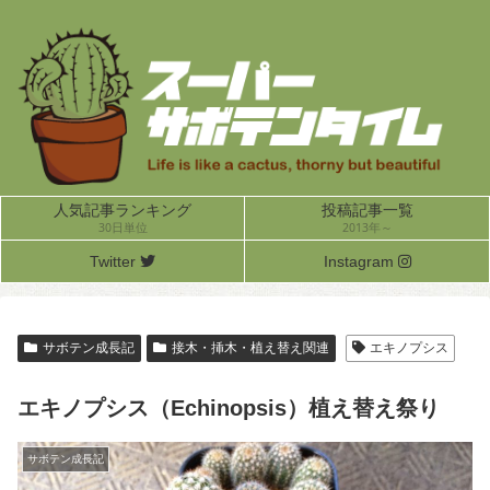
人気記事ランキング
投稿記事一覧
30日単位
2013年～
Twitter
Instagram
サボテン成長記
接木・挿木・植え替え関連
エキノプシス
エキノプシス（Echinopsis）植え替え祭り
サボテン成長記