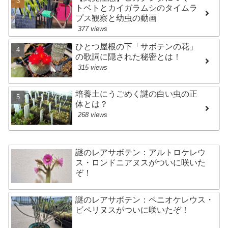
トベトとカイガラムシのタイムラ
プス観察と幼虫の動画
377 views
ひとつ屋根の下「サボテンの花」
の歌詞に隠された秘密とは！
315 views
培養土にうごめく謎の白い虫の正
体とは？
268 views
謎のレアサボテン：アルトロケレウ
ス・ロンドニアヌスがついに咲いた
ぞ！
謎のレアサボテン：ペニオケレウス・
ビペリヌスがついに咲いたぞ！