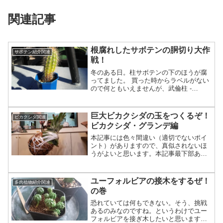
関連記事
根腐れしたサボテンの胴切り大作
サボテン紹介関連
戦！
冬のある日。柱サボテンの下のほうが腐
ってました。 買った時からラベルがない
ので何ともいえませんが、武倫柱 -
Pachycereus pringlei -あたりでしょうか
（適当）。真冬に向かう今の季節は胴切
りする時期ではないのですが、そんな
巨大ビカクシダの玉をつくるぞ！
ビカクシダ関連
こ...
ビカクシダ・グランデ編
本記事には色々間違い（適切でないポイ
ント）がありますので、真似されないほ
うがよいと思います。本記事最下部あた
りを参照のこと。というわけで、大型コ
ウモリラン・森の王冠ことビカクシダ・
グランデ（Platycerium grande）の話で
ユーフォルビアの接木をするぜ！
多肉植物紹介関連
す！W...
の巻
恐れていては何もできない。そう、挑戦
あるのみなのですね。というわけでユー
フォルビアを接ぎ木したいと思います。