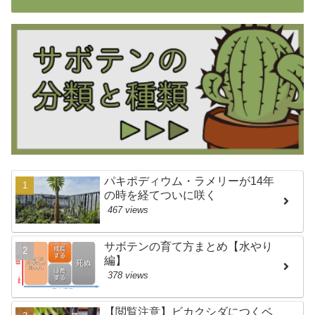
パキポディウム・ラメリーが14年
の時を経てついに咲く
467 views
サボテンの育て方まとめ【水やり
編】
378 views
【閲覧注意】ビカクシダにつくベ