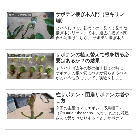
いつもの通り見よう見まねで。 ホームセ
ンターなどではたまに「マハラジャ」と
かいう名称でキリン角（Euphorbia
サボテン接ぎ木入門（杢キリン
サボテン紹介関連
neriifol...
編）
というわけで、初めての「見よう見まね
接ぎ木シリーズ」です。過去の接ぎ木関
係の記事はこちら。 サボテン接ぎ木入門
（キリン団扇編）|スーパーサボテンタイ
ム サボテン接ぎ木入門（竜神木編）|スー
パーサボテンタイム サボテン接ぎ木入門
サボテンの植え替えで根を切る必
サボテン紹介関連
（団扇サボテン...
要はあるか？の結果
そういえば去年の秋の植え替えの時に、
サボテンの根を切るべきか切らざるべき
かという悩みについて、実験をしまし
た。詳しくははこちら。 サボテンの根を
切る問題・肥料問題・微塵問題 | スーパ
ーサボテンタイムそんで今回はその結果
柱サボテン・団扇サボテンの増や
サボテン紹介関連
です。これは１年前の...
し方
今回の主役はスミエボシ（墨烏帽子）
（Opuntia rubescens）です。たまに花屋
さんで見かけたりするけど、サボテン専
門店ではあまり見ることがないおもしろ
い子。全くサボテンに興味が無い人から
見ると、「これは造花か？」と思えるよ