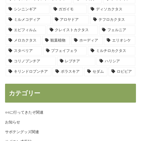
シンニンギア
ガガイモ
ディソカクタス
ミルメコディア
アロヤドア
テフロカクタス
エピフィルム
クレイストカクタス
フェルニア
メロカクタス
観葉植物
ホーディア
エリオシケ
スタペリア
プフェイフェラ
ミルチロカクタス
コリノプンチア
レブチア
ハリシア
キリンドロプンチア
ポラスキア
セダム
ロビビア
カテゴリー
○○に行ってきたぞ関連
お知らせ
サボテングッズ関連