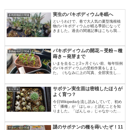
実生のパキポディウム冬眠へ
多肉植物紹介関連
というわけで、巷で大人気の夏型塊根植
物のパキポディウムが眠る季節になって
きました。過去の関連記事はこちら我が
家の基準では最低気温が10度を下回る直
前に室内行きですかね。11月入る辺りか
ら徐々に潅水量を減らしていき、休眠を
促します。そんでちゃ...
パキポディウムの開花～受粉～種
多肉植物紹介関連
蒔き～発芽まで
いまを去ること2ヶ月ぐらい前、毎年恒例
のパキポディウムの受粉作業をしまし
た。（ちなみに上の写真、全部実生した
ものです。）パキポディウムの受粉作業
は少々癖があり、一般的なサボテンのよ
うに、咲いている花と花をポンポンとく
サボテン実生苗は密植したほうが
実生関連
っつければOKというもの...
よく育つ？
今日Wikipediaを流し読みしていて、初め
て「播種」が「はしゅ」と読むことを知
りました。「ばんしゅ」じゃなかったの
ですね。どうでもいいことですが。。。
さて、全く話は変わりますが、よく
「（実生）苗は密植させるとよく育つ」
謎のサボテンの種を蒔いたぞ！11
サボテン紹介関連
と聞きます。私も昨...