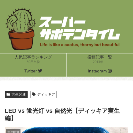
人気記事ランキング
投稿記事一覧
30日単位
2013年～
Twitter
Instagram
実生関連
ディッキア
LED vs 蛍光灯 vs 自然光【ディッキア実生
編】
実生関連