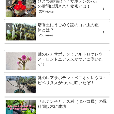
ひとつ屋根の下「サボテンの花」
の歌詞に隠された秘密とは！
307 views
培養土にうごめく謎の白い虫の正
体とは？
265 views
謎のレアサボテン：アルトロケレウ
ス・ロンドニアヌスがついに咲いた
ぞ！
謎のレアサボテン：ペニオケレウス・
ビペリヌスがついに咲いたぞ！
サボテン科とナス科（タバコ属）の異
科間接木に成功