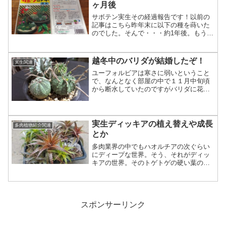
ヶ月後
サボテン実生その経過報告です！以前の
記事はこちら昨年末に以下の種を蒔いた
のでした。そんで・・・約1年後。もう一
鉢。ほとんどを占めているのがマミラリ
ア猩々丸かな？iphone+マクロレンズによ
る撮影。フェロカクタスっぽいやつ。お
越冬中のバリダが結婚したぞ！
実生関連
なじくマミラリ...
ユーフォルビアは寒さに弱いということ
で、なんとなく部屋の中で１１月中旬頃
から断水していたのですがバリダに花が
咲いていました。ちょうど２株で、ちょ
うど雄雌！ユーフォルビア/バリダお父さ
ん（右下）ユーフォルビア/バリダお母さ
んというわけで結婚で...
実生ディッキアの植え替えや成長
多肉植物紹介関連
とか
多肉業界の中でもハオルチアの次ぐらい
にディープな世界。そう、それがディッ
キアの世界。そのトゲトゲの硬い葉のか
っこいい名前の植物達は、多肉界でもト
ップクラスのオシャレメンバーです（た
ぶん）。いろいろと交配も盛んで、赤か
ったり、白かったり、黒か...
スポンサーリンク