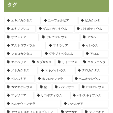
タグ
エキノカクタス
ユーフォルビア
ビカクシダ
エキノプシス
ギムノカリキウム
パキポディウム
オプンチア
セレニケレウス
アガベ
アストロフィツム
マミラリア
ケレウス
フェロカクタス
グラプトペタルム
アロエ
エケベリア
リプサリス
リトープス
コリファンタ
ノトカクタス
エキノケレウス
テロカクタス
ペレスキア
ホマロケファラ
ペニオケレウス
カマエケレウス
蘭
ハティオラ
ヒロケレウス
マッソニア
リコポディウム
ペレスキオプシス
ヒルデウィンテラ
ハオルチア
アウストロキリンドロプンチア
マツカナ
ディッキア