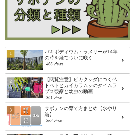
パキポディウム・ラメリーが14年
の時を経てついに咲く
466 views
【閲覧注意】ビカクシダにつくベ
トベトとカイガラムシのタイムラ
プス観察と幼虫の動画
391 views
サボテンの育て方まとめ【水やり
編】
352 views