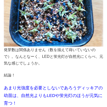
発芽数は関係ありません（数を揃えて蒔いていないの
で）。なんとなーく、LEDと蛍光灯が自然光にくらべ、元
気な感じでしょうか。
結論！
あまり光強度を必要としないであろうディッキアの
幼苗は、自然光よりもLEDや蛍光灯のほうが元気に
育つ！