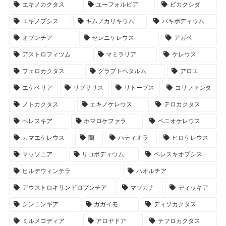
エキノカクタス
ユーフォルビア
ビカクシダ
エキノプシス
ギムノカリキウム
パキポディウム
オプンチア
セレニケレウス
アガベ
アストロフィツム
マミラリア
ケレウス
フェロカクタス
グラプトペタルム
アロエ
エケベリア
リプサリス
リトープス
コリファンタ
ノトカクタス
エキノケレウス
テロカクタス
ペレスキア
ホマロケファラ
ペニオケレウス
カマエケレウス
蘭
ハティオラ
ヒロケレウス
マッソニア
リコポディウム
ペレスキオプシス
ヒルデウィンテラ
ハオルチア
アウストロキリンドロプンチア
マツカナ
ディッキア
シンニンギア
ガガイモ
ディソカクタス
ミルメコディア
アロヤドア
テフロカクタス