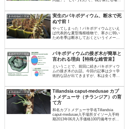
的問題から、悪条件下（雨ざらし、遮光
なし）に追いやられた強く美しい植物た
ちが結構いますので、少しご紹介。 ファ
実生のパキポディウム、断水で死
多肉植物紹介関連
ンファーレ（Grap...
ぬ寸前！
やってしまった！パキポディウムといえ
ば代表的な夏型塊根植物で、寒さに弱い
ため冬季は断水しておくというイメージ
がありますが、幼苗についてはそれは当
てはまらないようです（パキポに限ら
ず、サボテンなども皆そうなのです
パキポディウムの接ぎ木が簡単と
多肉植物紹介関連
が…）。というわけで、そんなこ...
言われる理由【特殊な維管束】
ということで、前回に続きパキポディウ
ムの接ぎ木のお話。今回の記事は少々学
術的な話が出てきますが、私は全く専門
外ですので間違いがあるかもしれませ
ん。ということで、あまり信用せず、他
人に話すときは自己責任でお願いいたし
Tillandsia caput-medusae カプ
多肉植物紹介関連
ます！ さて、巷では「パキ...
トメデューサ（チランジア）の育
て方
和名カプトメデューサ学名Tillandsia
caput-medusae入手場所ダイソー入手時
期2013年06月入手価格100円備考サボテ
ンブログでカプトメデューサといえば、
当然、アストロフィツムに見えないアス