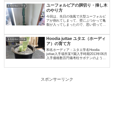
トロフィツムでお馴染みのカプト...
ユーフォルビアの胴切り・挿し木
多肉植物紹介関連
のやり方
今回は、先日の強風で大型ユーフォルビ
アが倒れてしまって、壁にぶつかって亀
裂が入ってしまったので、思い切って切
断して挿し木してみます！被害を受けた
のはこれです！ユーフォルビアのアマッ
ク（Euphorbia ammak）です。たしか。
Hoodia juttae ユタエ（ホーディ
多肉植物紹介関連
倒れた衝撃...
ア）の育て方
和名ホーディア：ユタエ学名Hoodia
juttae入手場所某Y園入手時期2013年06月
入手価格数百円備考柱サボテンのようで
サボテンではない。ガガイモの仲間。ト
ゲトゲのこん棒。ホーディアとしてはゴ
ルドニー（学名：Hoodia gordon...
スポンサーリンク