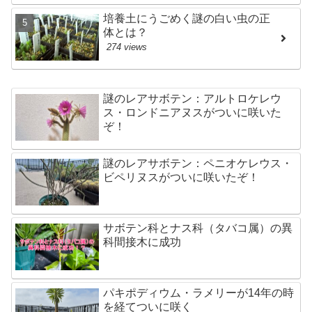
培養土にうごめく謎の白い虫の正
体とは？
274 views
謎のレアサボテン：アルトロケレウ
ス・ロンドニアヌスがついに咲いた
ぞ！
謎のレアサボテン：ペニオケレウス・
ビペリヌスがついに咲いたぞ！
サボテン科とナス科（タバコ属）の異
科間接木に成功
パキポディウム・ラメリーが14年の時
を経てついに咲く