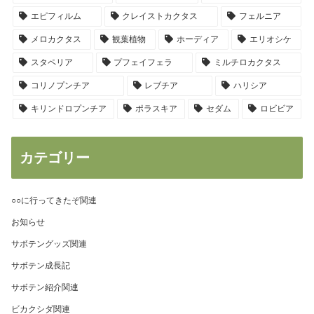
エピフィルム
クレイストカクタス
フェルニア
メロカクタス
観葉植物
ホーディア
エリオシケ
スタペリア
プフェイフェラ
ミルチロカクタス
コリノプンチア
レブチア
ハリシア
キリンドロプンチア
ポラスキア
セダム
ロビビア
カテゴリー
○○に行ってきたぞ関連
お知らせ
サボテングッズ関連
サボテン成長記
サボテン紹介関連
ビカクシダ関連