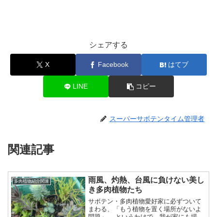
シェアする
X
Facebook
はてブ
LINE
コピー
スーパーサボテンタイム管理者
関連記事
雨風、灼熱、台風に負けない美し
多肉植物紹介関連
き多肉植物たち
サボテン・多肉植物愛好家に必ずついて
まわる、「もう植物を置く場所がないよ
問題」。 というわけで、我が家にも場所