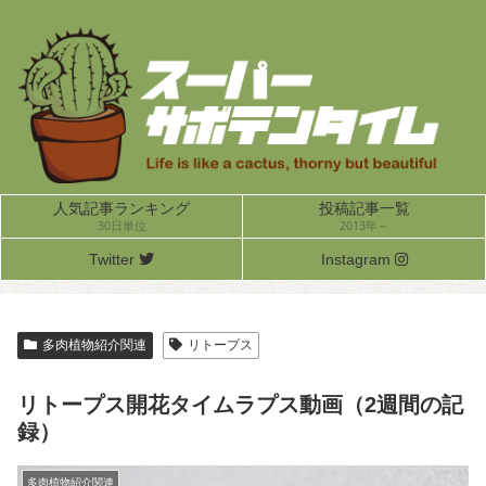
人気記事ランキング
投稿記事一覧
30日単位
2013年～
Twitter
Instagram
多肉植物紹介関連
リトープス
リトープス開花タイムラプス動画（2週間の記
録）
多肉植物紹介関連