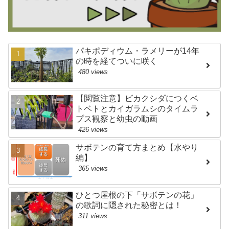
パキポディウム・ラメリーが14年
の時を経てついに咲く
480 views
【閲覧注意】ビカクシダにつくベ
トベトとカイガラムシのタイムラ
プス観察と幼虫の動画
426 views
サボテンの育て方まとめ【水やり
編】
365 views
ひとつ屋根の下「サボテンの花」
の歌詞に隠された秘密とは！
311 views