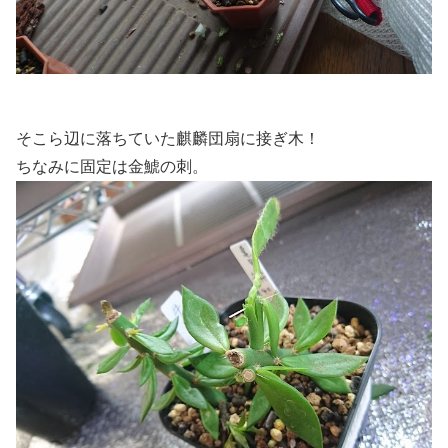
そこら辺に落ちていた麒麟団扇に接ぎ木！
ちなみに固定は金鯱の刺。