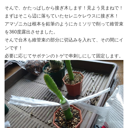
そんで、かたっぱしから接ぎ木します！見よう見まねで！
まずはそこら辺に落ちていたセレニケレウスに接ぎ木！
アマゾニカは根本を鉛筆のようにカミソリで削って維管束
を360度露出させました。
そんで台木も維管束の部分に切込みを入れて、その間にイ
ンです！
必要に応じてサボテンのトゲで串刺しにして固定します。