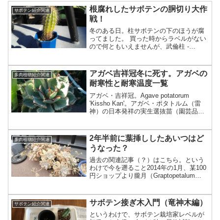
根腐れしたサボテンの胴切り大作
サボテン紹介関連
戦！
冬のある日。柱サボテンの下のほうが腐
ってました。 買った時からラベルがない
ので何ともいえませんが、武倫柱 -
Pachycereus pringlei -あたりでしょうか
（適当）。真冬に向かう今の季節は胴切
りする時期ではないのですが、そんな
アガベ吉祥冠冬に死す。アガベの
多肉植物紹介関連
こ...
耐寒性と耐寒温度一覧
アガベ・吉祥冠。Agave potatorum
'Kissho Kan'。アガベ・ポタトルム（雷
神）の日本発祥の実生選抜苗（園芸品
種）らしいです。なお、ポタトルムと明
確にどこら辺が違うのかは、（私には）
よくわかりません。WEBによれば雷神
2年半前に葉挿ししたあいつはど
多肉植物紹介関連
よ...
うなった？
過去の関連記事（？）はこちら。という
わけで今を遡ること2014年の1月、某100
円ショップより朧月（Graptopetalum
paraguayense）を購入いたしました。
「朧月」という和名のカッコよさは多肉
和名業界でもかなり上位です（私...
サボテン接ぎ木入門（竜神木編）
サボテン紹介関連
というわけで、サボテン栽培家レベルが