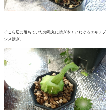
そこら辺に落ちていた短毛丸に接ぎ木！いわゆるエキノプ
シス接ぎ。