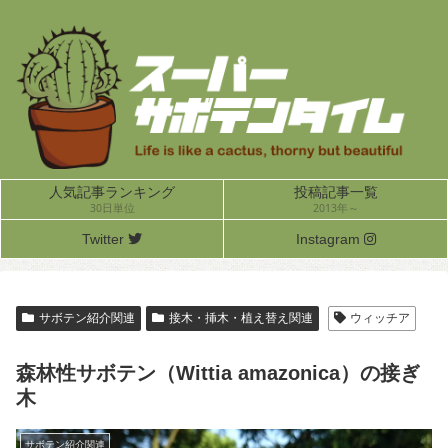
人気記事ランキング
投稿記事一覧
30日単位
2013年～
Twitter
Instagram
サボテン紹介関連
接木・挿木・植え替え関連
ウィッチア
森林性サボテン（Wittia amazonica）の接ぎ
木
サボテン紹介関連