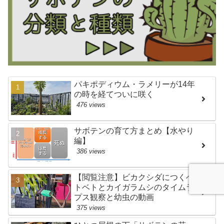
パキポディウム・ラメリーが14年
の時を経てついに咲く
476 views
サボテンの育て方まとめ【水やり
編】
386 views
【閲覧注意】ビカクシダにつくベ
トベトとカイガラムシのタイムラ
プス観察と幼虫の動画
375 views