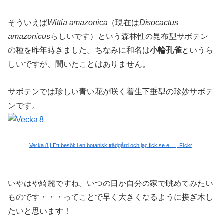
そういえば
Wittia amazonica
（現在は
Disocactus
amazonicus
らしいです）という森林性の昆布型サボテン
の種を昨年蒔きました。ちなみに和名は
小輪孔雀
というら
しいですが、聞いたことはありません。
サボテンでは珍しい青い花が咲く着生下垂型の珍妙サボテ
ンです。
Vecka 8 | Ett besök i en botanisk trädgård och jag fick se e… | Flickr
いやはや綺麗ですね。いつの日か自分の家で眺めてみたい
ものです・・・ってことで早く大きくなるように接ぎ木し
たいと思います！