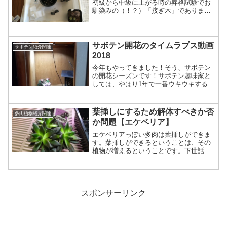
初級から中級に上がる時の昇格試験でお
馴染みの（！？）「接ぎ木」でありま
す。失敗するのが怖くて、なかなか手が
出ない接ぎ木シリーズなのですが、チャ
レンジできる季節もおおよそ決まってい
るので、勇気を出して今回頑...
サボテン開花のタイムラプス動画
サボテン紹介関連
2018
今年もやってきました！そう、サボテン
の開花シーズンです！サボテン趣味家と
しては、やはり1年で一番ウキウキする時
期ですね！そして開花シーズンと言え
ば、タイムラプス動画です！タイムラプ
ス動画（インターバル撮影動画）とは、
葉挿しにするため解体すべきか否
多肉植物紹介関連
ナショナルジオグラフィッ...
か問題【エケベリア】
エケベリアっぽい多肉は葉挿しができま
す。葉挿しができるということは、その
植物が増えるということです。下世話な
話、例えば100円で買ったグラプトペタル
ム朧月に葉っぱが10枚ついていたとした
ら、全部葉っぱをひっぺがして育てれ
ば、約１年後には1,...
スポンサーリンク