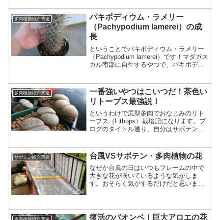
た」とか「振り子」的な意味。スタペリ
ア類の中でも強健で育てやすい。育...
パキポディウム・ラメリー
多肉植物紹介関連
（Pachypodium lamerei）の成
長
ということでパキポディウム・ラメリー
（Pachypodium lamerei）です！マダガス
カル南部に自生するやつで、パキポディ
ウムの中では縦長で成長スピードが早い
ことが特徴でしょうか。その成長スピー
ドの速さと強健さは、よく恵比寿笑い
一番強いやつはこいつだ！茶色い
多肉植物紹介関連
（Pa...
リトープス最強説！
というわけで尻型多肉でおなじみのリト
ープス（Lithops）栽培記になります。ブ
ログのタイトル通り、自分はサボテンの
栽培がメインになっていまして、冬型多
肉などの栽培は極めて苦手です。何事も
経験ですね！というわけで、前回の復習
台風VSサボテン・多肉植物の花
サボテン紹介関連
から！2015年...
なぜか台風の日はいつもフレームの中で
大きな花が咲いているような気がしま
す。おそらく気がするだけだと思います
が・・・。というわけで、まず台風対策
の様子（ベランダver）です。まずベラン
ダの手摺に風除けシートを巻き付けま
す。イレクターパイプのフ...
復活のバオンベ！巨大アロエの花
多肉植物紹介関連