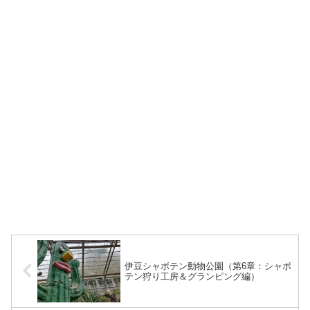
伊豆シャボテン動物公園（第6章：シャボ
テン狩り工房＆グランピング編）