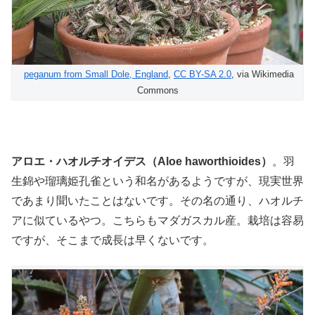
peganum from Small Dole, England
,
CC BY-SA 2.0
, via Wikimedia
Commons
アロエ・ハオルチオイデス（Aloe haworthioides）
。羽
生錦や瑠璃姫孔雀という和名があるようですが、現実世界
であまり聞いたことはないです。その名の通り、ハオルチ
アに似ているやつ。こちらもマダガスカル産。栽培は容易
ですが、そこまで成長は早くないです。