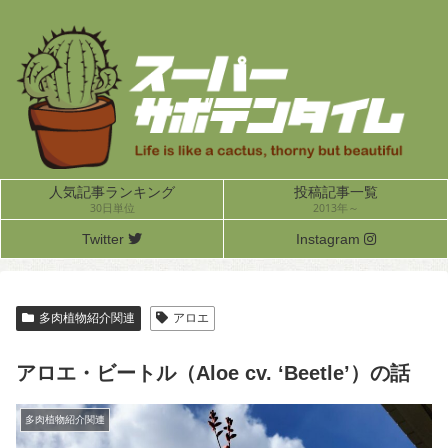
人気記事ランキング
投稿記事一覧
30日単位
2013年～
Twitter
Instagram
多肉植物紹介関連
アロエ
アロエ・ビートル（Aloe cv. ‘Beetle’）の話
多肉植物紹介関連