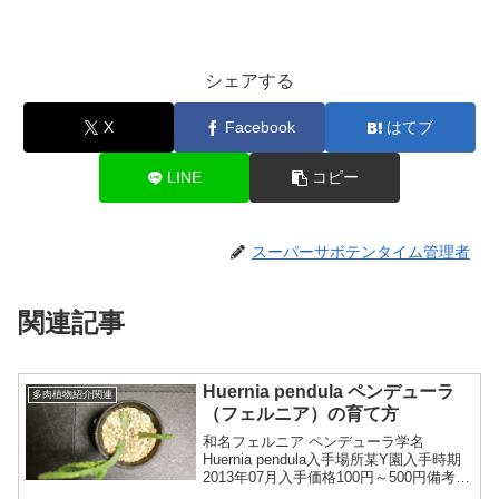
シェアする
X
Facebook
はてブ
LINE
コピー
スーパーサボテンタイム管理者
関連記事
Huernia pendula ペンデューラ
多肉植物紹介関連
（フェルニア）の育て方
和名フェルニア ペンデューラ学名
Huernia pendula入手場所某Y園入手時期
2013年07月入手価格100円～500円備考
pendulaとはラテン語で、「垂れ下がっ