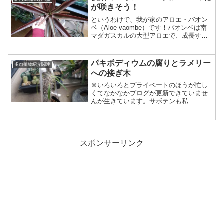
が咲きそう！
というわけで、我が家のアロエ・バオン
ベ（Aloe vaombe）です！バオンベは南
マダガスカルの大型アロエで、成長する
と5mぐらいになる巨大アロエです。和名
は馬恩錦でしょうか。理由はよくわかり
ませんがアロエの和名には「錦」がよく
パキポディウムの腐りとラメリー
多肉植物紹介関連
つきますね。...
への接ぎ木
※いろいろとプライベートのほうが忙し
くてなかなかブログが更新できていませ
んが生きています。サボテンも私
も！・・・ということで、みんな大好き
パキポディウム。コーデックスブームの
火付け役。おそらく。10月の初め。ちょ
っと早い段階で葉が全部落ちた...
スポンサーリンク