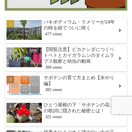
パキポディウム・ラメリーが14年
の時を経てついに咲く
477 views
【閲覧注意】ビカクシダにつくベ
トベトとカイガラムシのタイムラ
プス観察と幼虫の動画
399 views
サボテンの育て方まとめ【水やり
編】
382 views
ひとつ屋根の下「サボテンの花」
の歌詞に隠された秘密とは！
321 views