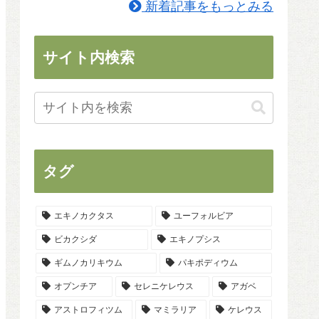
新着記事をもっとみる
サイト内検索
タグ
エキノカクタス
ユーフォルビア
ビカクシダ
エキノプシス
ギムノカリキウム
パキポディウム
オプンチア
セレニケレウス
アガベ
アストロフィツム
マミラリア
ケレウス