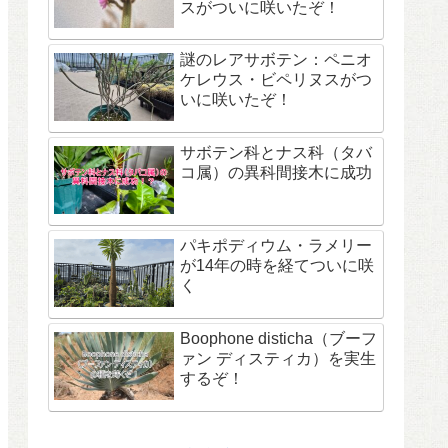
スがついに咲いたぞ！
謎のレアサボテン：ペニオ
ケレウス・ビペリヌスがつ
いに咲いたぞ！
サボテン科とナス科（タバ
コ属）の異科間接木に成功
パキポディウム・ラメリー
が14年の時を経てついに咲
く
Boophone disticha（ブーフ
ァン ディスティカ）を実生
するぞ！