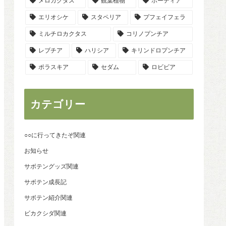
メロカクタス
観葉植物
ホーディア
エリオシケ
スタペリア
プフェイフェラ
ミルチロカクタス
コリノプンチア
レブチア
ハリシア
キリンドロプンチア
ポラスキア
セダム
ロビビア
カテゴリー
○○に行ってきたぞ関連
お知らせ
サボテングッズ関連
サボテン成長記
サボテン紹介関連
ビカクシダ関連