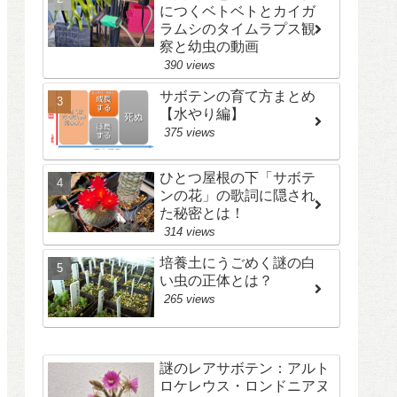
につくベトベトとカイガ
ラムシのタイムラプス観
察と幼虫の動画
390 views
サボテンの育て方まとめ
【水やり編】
375 views
ひとつ屋根の下「サボテ
ンの花」の歌詞に隠され
た秘密とは！
314 views
培養土にうごめく謎の白
い虫の正体とは？
265 views
謎のレアサボテン：アルト
ロケレウス・ロンドニアヌ