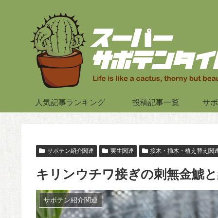
人気記事ランキング
投稿記事一覧
サボ
サボテン紹介関連
実生関連
接木・挿木・植え替え関
キリンウチワ接ぎの刺無金鯱と
サボテン紹介関連