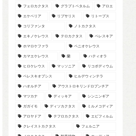
フェロカクタス
グラプトペタルム
アロエ
エケベリア
リプサリス
リトープス
コリファンタ
ノトカクタス
エキノケレウス
テロカクタス
ペレスキア
ホマロケファラ
ペニオケレウス
カマエケレウス
蘭
ハティオラ
ヒロケレウス
マッソニア
リコポディウム
ペレスキオプシス
ヒルデウィンテラ
ハオルチア
アウストロキリンドロプンチア
マツカナ
ディッキア
シンニンギア
ガガイモ
ディソカクタス
ミルメコディア
アロヤドア
テフロカクタス
エピフィルム
クレイストカクタス
フェルニア