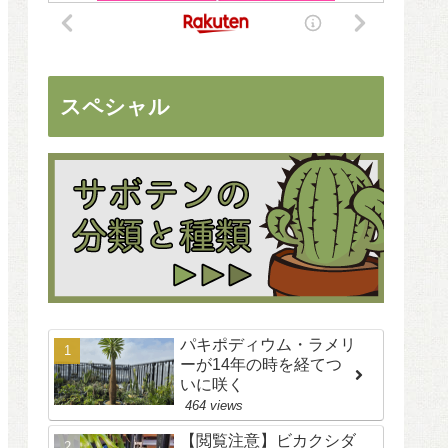
スペシャル
パキポディウム・ラメリ
ーが14年の時を経てつ
いに咲く
464 views
【閲覧注意】ビカクシダ