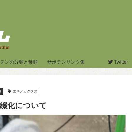
テンの分類と種類
サボテンリンク集
Twitter
連
エキノカクタス
綴化について