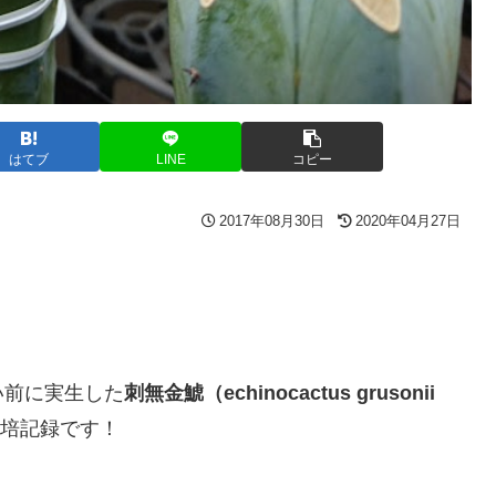
はてブ
LINE
コピー
2017年08月30日
2020年04月27日
い前に実生した
刺無金鯱（echinocactus grusonii
培記録です！