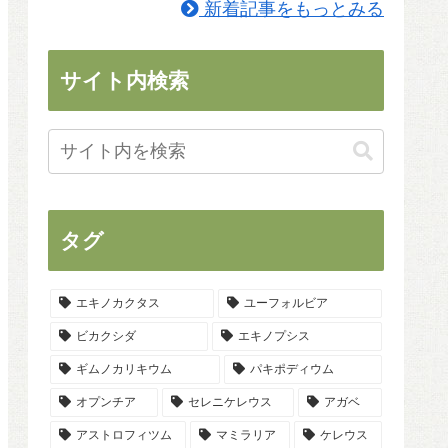
新着記事をもっとみる
サイト内検索
タグ
エキノカクタス
ユーフォルビア
ビカクシダ
エキノプシス
ギムノカリキウム
パキポディウム
オプンチア
セレニケレウス
アガベ
アストロフィツム
マミラリア
ケレウス