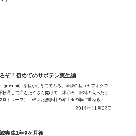
るぞ！初めてのサボテン実生編
ctus grusonii）を種から育ててみる。金鯱の種（ヤフオクで
千枚通しで穴をたくさん開けて、鉢底石、肥料の入ったサ
プロトリーフ）、砕いた無肥料の赤土玉の順に重ねる。。
2014年11月02日
鯱実生1年9ヶ月後