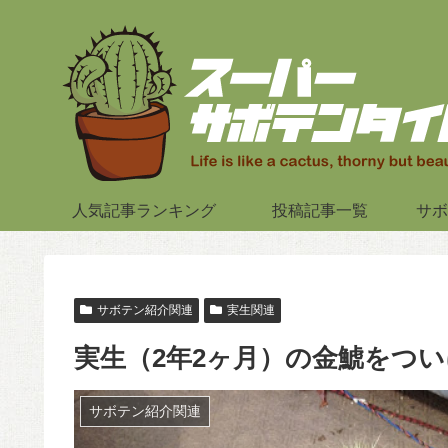
人気記事ランキング
投稿記事一覧
サボ
サボテン紹介関連
実生関連
実生（2年2ヶ月）の金鯱をつ
サボテン紹介関連