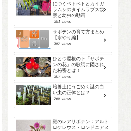
につくベトベトとカイガ
ラムシのタイムラプス観
察と幼虫の動画
391 views
サボテンの育て方まとめ
【水やり編】
352 views
ひとつ屋根の下「サボテ
ンの花」の歌詞に隠され
た秘密とは！
307 views
培養土にうごめく謎の白
い虫の正体とは？
265 views
謎のレアサボテン：アルト
ロケレウス・ロンドニアヌ