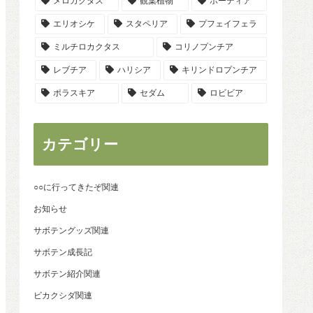
メロカクタス
観葉植物
ホーディア
エリオシケ
スタペリア
プフェイフェラ
ミルチロカクタス
コリノプンチア
レブチア
ハリシア
キリンドロプンチア
ポラスキア
セダム
ロビビア
カテゴリー
○○に行ってきたぞ関連
お知らせ
サボテングッズ関連
サボテン成長記
サボテン紹介関連
ビカクシダ関連