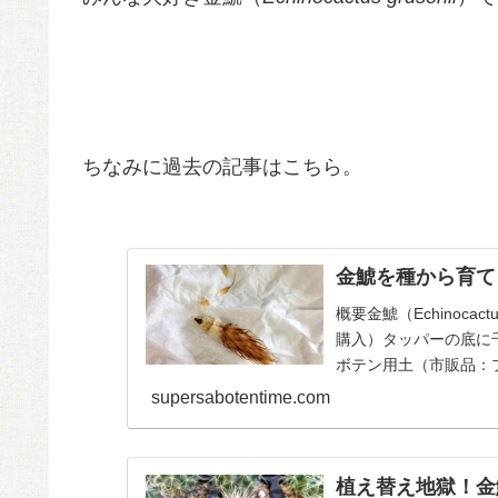
ちなみに過去の記事はこちら。
金鯱を種から育て
概要金鯱（Echinoca
購入）タッパーの底に
ボテン用土（市販品：
肥...
supersabotentime.com
植え替え地獄！金