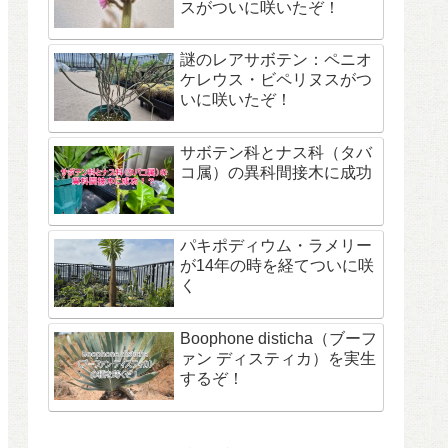
スがついに咲いたぞ！
謎のレアサボテン：ペニオ
ケレウス・ビペリヌスがつ
いに咲いたぞ！
サボテン科とナス科（タバ
コ属）の異科間接木に成功
パキポディウム・ラメリー
が14年の時を経てついに咲
く
Boophone disticha（ブーフ
ァン ディスティカ）を実生
するぞ！