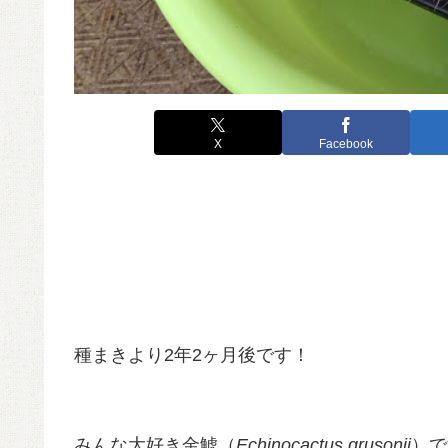
X
Facebook
種まきより2年2ヶ月後です！
みんな大好き金鯱（
Echinocactus grusonii
）で