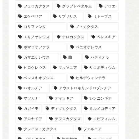
フェロカクタス
グラプトペタルム
アロエ
エケベリア
リプサリス
リトープス
コリファンタ
ノトカクタス
エキノケレウス
テロカクタス
ペレスキア
ホマロケファラ
ペニオケレウス
カマエケレウス
蘭
ハティオラ
ヒロケレウス
マッソニア
リコポディウム
ペレスキオプシス
ヒルデウィンテラ
ハオルチア
アウストロキリンドロプンチア
マツカナ
ディッキア
シンニンギア
ガガイモ
ディソカクタス
ミルメコディア
アロヤドア
テフロカクタス
エピフィルム
クレイストカクタス
フェルニア