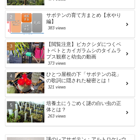
サボテンの育て方まとめ【水やり
編】
383 views
【閲覧注意】ビカクシダにつくベ
トベトとカイガラムシのタイムラ
プス観察と幼虫の動画
373 views
ひとつ屋根の下「サボテンの花」
の歌詞に隠された秘密とは！
321 views
培養土にうごめく謎の白い虫の正
体とは？
263 views
謎のレアサボテン：アルトロケレウ