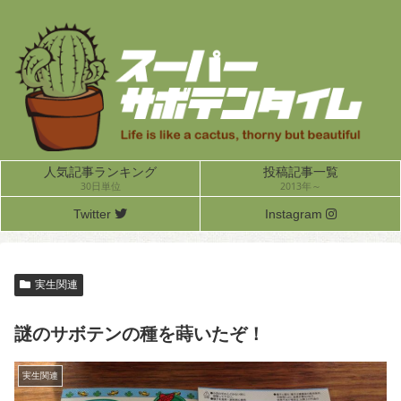
人気記事ランキング
投稿記事一覧
30日単位
2013年～
Twitter
Instagram
実生関連
謎のサボテンの種を蒔いたぞ！
実生関連