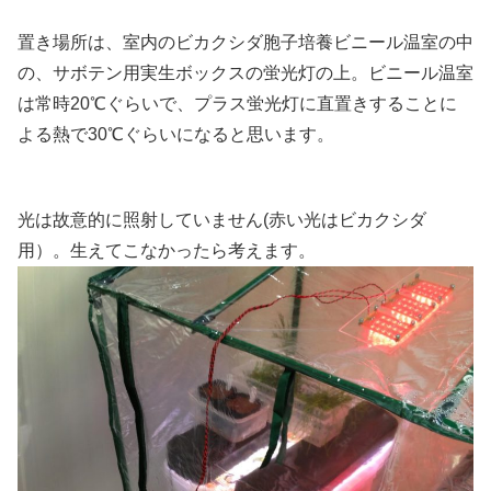
置き場所は、室内のビカクシダ胞子培養ビニール温室の中
の、サボテン用実生ボックスの蛍光灯の上。ビニール温室
は常時20℃ぐらいで、プラス蛍光灯に直置きすることに
よる熱で30℃ぐらいになると思います。
光は故意的に照射していません(赤い光はビカクシダ
用）。生えてこなかったら考えます。