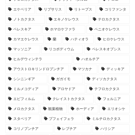
エケベリア
リプサリス
リトープス
コリファンタ
ノトカクタス
エキノケレウス
テロカクタス
ペレスキア
ホマロケファラ
ペニオケレウス
カマエケレウス
蘭
ハティオラ
ヒロケレウス
マッソニア
リコポディウム
ペレスキオプシス
ヒルデウィンテラ
ハオルチア
アウストロキリンドロプンチア
マツカナ
ディッキア
シンニンギア
ガガイモ
ディソカクタス
ミルメコディア
アロヤドア
テフロカクタス
エピフィルム
クレイストカクタス
フェルニア
メロカクタス
観葉植物
ホーディア
エリオシケ
スタペリア
プフェイフェラ
ミルチロカクタス
コリノプンチア
レブチア
ハリシア