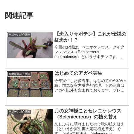
関連記事
【斑入りサボテン】これが伝説の
サボテン紹介関連
紅斑か！？
今回のお話は、ペニオケレウス・クイク
マレンシス（Peniocereus
cuixmalensis）というサボテンです。※
ラテン語でcuixmalensisがどう読むのか
難しいところですが、とりあえずクイク
マレンシスでいきます。2個目の「ク」...
はじめてのアガベ実生
多肉植物紹介関連
今年実生した多肉集。はじめてのAGAVE
編。弱気な室内蛍光灯管理。下の写真は
アガベ以外も含まれております。プレス
テラの鉢に赤玉土の中粒を3分の1入れ
て、その上に多肉用培養土を入れて、そ
の上に赤玉土の細粒を5mmぐらい敷い
て、ベンレートをシュ...
月の女神様ことセレニケレウス
サボテン紹介関連
（Selenicereus）の植え替え
久しぶりに晴れましたので秋の植え替え
（というか実生苗の定期植え替え）で
す。 2015年種まき。Selenicereus