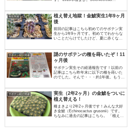
hondurensis。種は海外から。種まきから
ここまでは、室内で蛍光灯の下にずっと
置いておきました。やはり2015年6...
植え替え地獄！金鯱実生1年9ヶ月
実生関連
後
前回の記事はこちら初めてのサボテン実
生から1年9ヶ月です。初めてでわからな
いことだらけでしたけど、夏に赤くなっ
たり、冬に赤くなったりと、忙しい感じ
でしたが、脱落者も少なく、頑張って生
きているようです。というわけで、今年
謎のサボテンの種を蒔いたぞ！11
サボテン紹介関連
の冬は実生金鯱初めての...
ヶ月後
サボテン実生その経過報告です！以前の
記事はこちら昨年末に以下の種を蒔いた
のでした。そんで・・・約1年後。もう一
鉢。ほとんどを占めているのがマミラリ
ア猩々丸かな？iphone+マクロレンズによ
る撮影。フェロカクタスっぽいやつ。お
実生（2年2ヶ月）の金鯱をついに
サボテン紹介関連
なじくマミラリ...
植え替える！
種まきより2年2ヶ月後です！みんな大好
き金鯱（Echinocactus grusonii）です。
ちなみに過去の記事はこちら。 「植え替
えなきゃ！」と思いつつ半年ぐらい過ぎ
てしまいました。「サボテンは植え替え
で育てる」と言われるぐらい植え替...