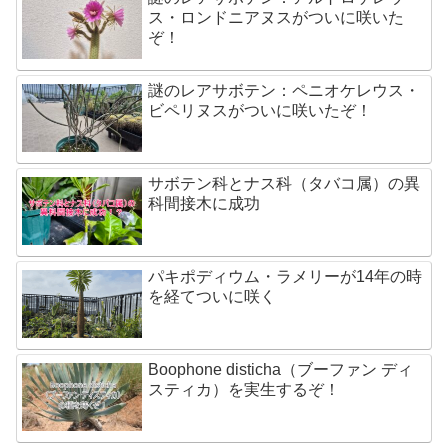
ス・ロンドニアヌスがついに咲いた
ぞ！
謎のレアサボテン：ペニオケレウス・
ビペリヌスがついに咲いたぞ！
サボテン科とナス科（タバコ属）の異
科間接木に成功
パキポディウム・ラメリーが14年の時
を経てついに咲く
Boophone disticha（ブーファン ディ
スティカ）を実生するぞ！